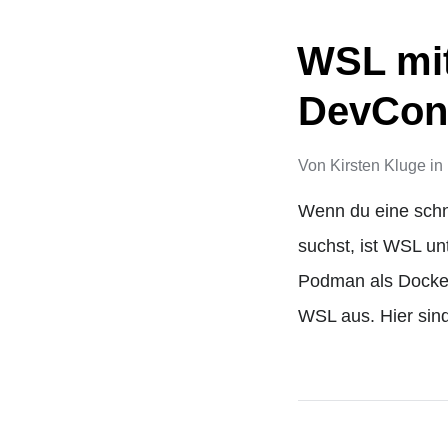
WSL mit
DevCont
Von
Kirsten Kluge
in
Wenn du eine schn
suchst, ist WSL u
Podman als Docker
WSL aus. Hier sin