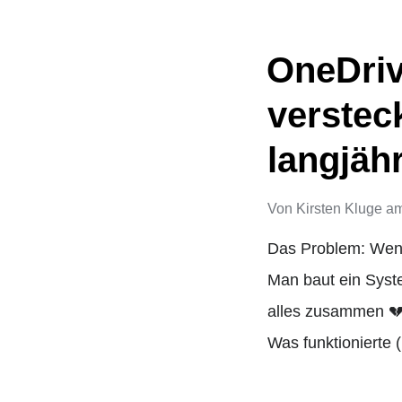
OneDriv
verstec
langjäh
Von
Kirsten Kluge
a
Das Problem: Wenn
Man baut ein Syste
alles zusammen 💔
Was funktionierte 