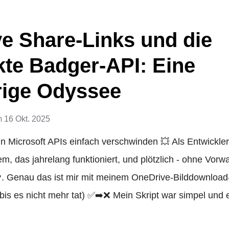
e Share-Links und die
kte Badger-API: Eine
rige Odyssee
m
16 Okt. 2025
 Microsoft APIs einfach verschwinden 💥 Als Entwickle
m, das jahrelang funktioniert, und plötzlich - ohne Vorwa
. Genau das ist mir mit meinem OneDrive-Bilddownload-S
(bis es nicht mehr tat) ✅➡️❌ Mein Skript war simpel und