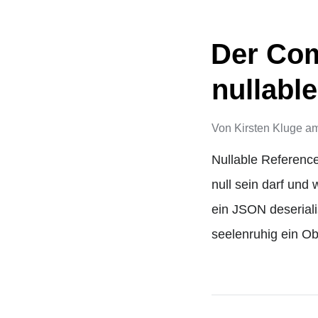
Der Comp
nullable
Von
Kirsten Kluge
a
Nullable Referenc
null sein darf und
ein JSON deseriali
seelenruhig ein O