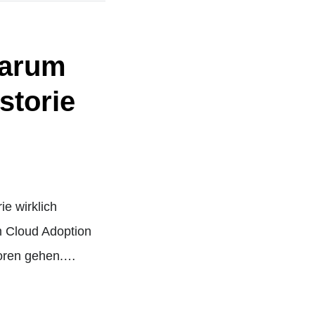
warum
storie
ie wirklich
m Cloud Adoption
loren gehen.…