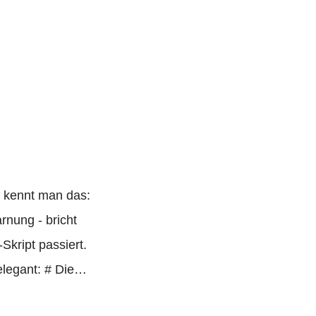
r kennt man das:
rnung - bricht
kript passiert.
 elegant: # Die…